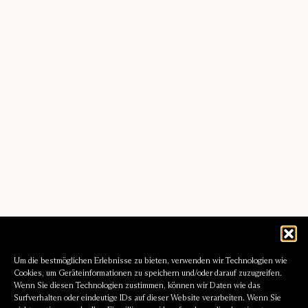
Um die bestmöglichen Erlebnisse zu bieten, verwenden wir Technologien wie
Cookies, um Geräteinformationen zu speichern und/oder darauf zuzugreifen.
Wenn Sie diesen Technologien zustimmen, können wir Daten wie das
Surfverhalten oder eindeutige IDs auf dieser Website verarbeiten. Wenn Sie