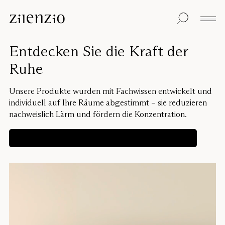
Skip to content
Einblicke
Alle Produkte
Nachhaltigkeit
Absorptionsrechner
Bodentrennwand
Unsere Garantie
Entdecken Sie die Kraft der
Tischtrennwand
Re-Zell
Wandabsorber
Nachhaltigkeitsbots
Unsere
Ruhe
Deckenabsorber
Geschichte
Sitzmöbel
Klangumgebungen
Unsere Produkte wurden mit Fachwissen entwickelt und
Inspiration
individuell auf Ihre Räume abgestimmt – sie reduzieren
Projekte
Pro
nachweislich Lärm und fördern die Konzentration.
Studio
Designer
Erhalten Sie eine maßgeschneiderte Lösung
Focus®