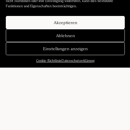
nicht zustimmen oder Ihre Einwilligung widerrufen, kann dies bestimmte
Funktionen und Eigenschaften beeinträchtigen.
Akzeptieren
Ablehnen
Einstellungen anzeigen
Cookie-Richtlinie
Datenschutzerklärung
Über uns
Unsere Geschichte
Klangumgebungen