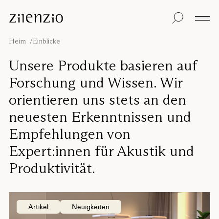
Skip to content
Einblicke
Alle Produkte
Nachhaltigkeit
Absorptionsrechner
Bodentrennwand
Unsere Garantie
Heim
Einblicke
Tischtrennwand
Re-Zell
Wandabsorber
Nachhaltigkeitsbots
Unsere
Unsere Produkte basieren auf
Deckenabsorber
Geschichte
Forschung und Wissen. Wir
Sitzmöbel
Klangumgebungen
Inspiration
orientieren uns stets an den
Projekte
Pro
neuesten Erkenntnissen und
Studio
Designer
Empfehlungen von
Focus®
Expert:innen für Akustik und
Produktivität.
Artikel
Neuigkeiten