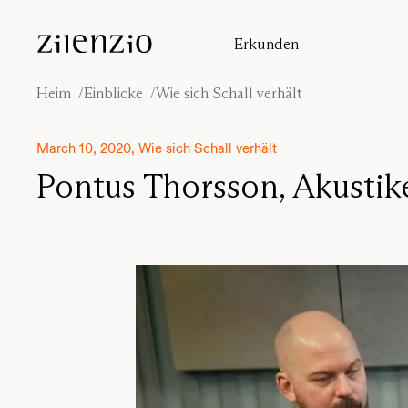
Skip to content
Erkunden
Einblicke
Absorptionsrechner
Heim
Einblicke
Wie sich Schall verhält
Unsere Geschichte
Klangumgebungen
March 10, 2020, Wie sich Schall verhält
Inspiration
Pontus Thorsson, Akustiker
Projekte
Designer