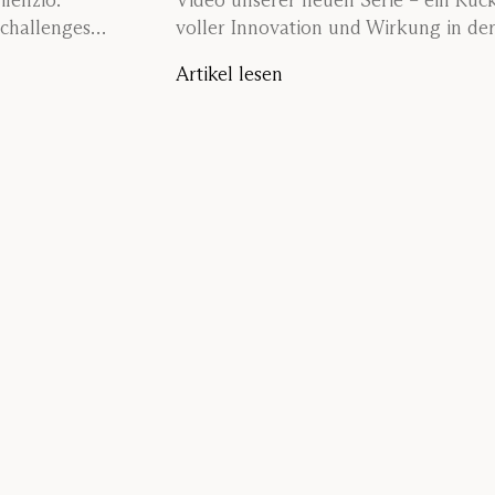
ilenzio.
Video unserer neuen Serie – ein Rück
 challenges
voller Innovation und Wirkung in de
 way. Let their
Artikel lesen
bstacles, and