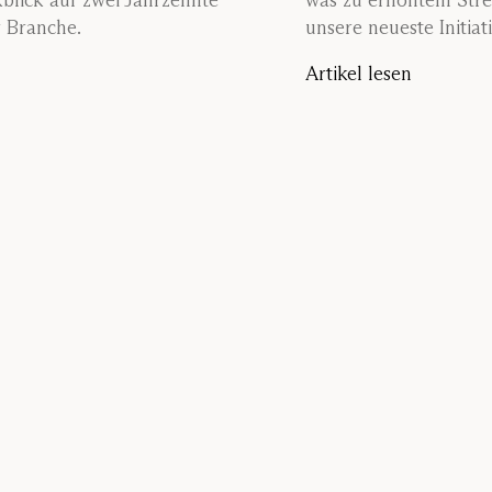
blick auf zwei Jahrzehnte
was zu erhöhtem Stres
r Branche.
unsere neueste Initiat
Artikel lesen