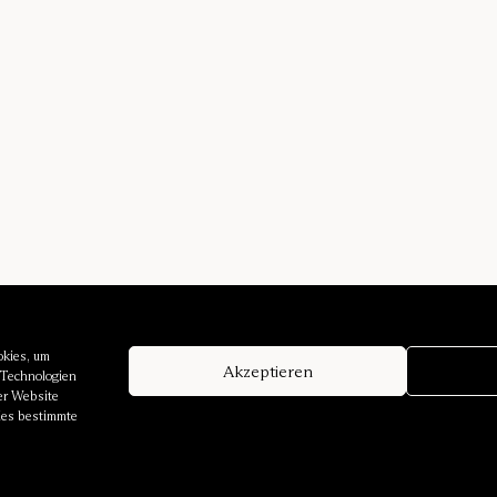
okies, um
Akzeptieren
 Technologien
er Website
dies bestimmte