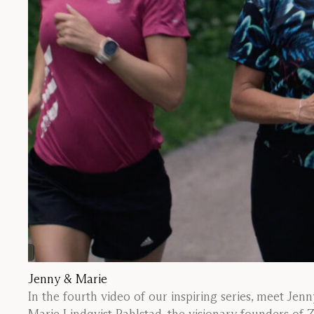
Jenny & Marie
In the fourth video of our inspiring series, meet Je