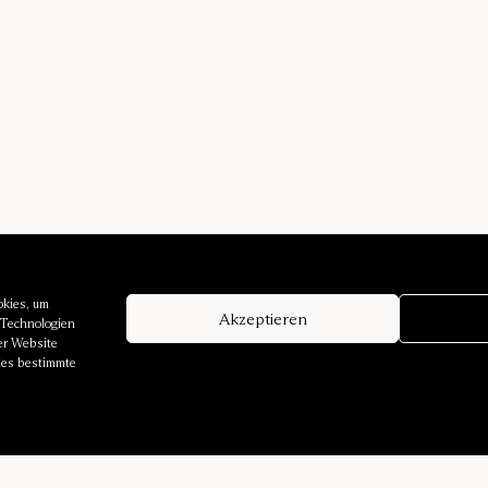
okies, um
Akzeptieren
 Technologien
er Website
dies bestimmte