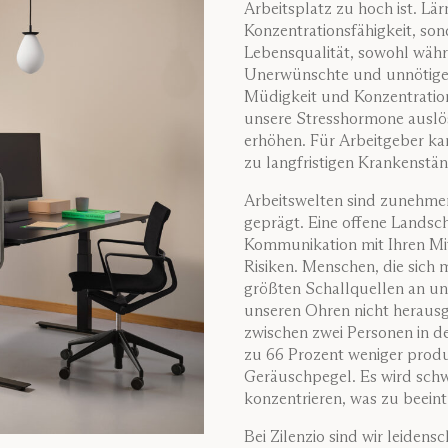
Arbeitsplatz zu hoch ist. Lä
Konzentrationsfähigkeit, so
Lebensqualität, sowohl währ
Unerwünschte und unnötige
Müdigkeit und Konzentratio
unsere Stresshormone auslö
erhöhen. Für Arbeitgeber ka
zu langfristigen Krankenstä
Arbeitswelten sind zunehme
geprägt. Eine offene Landscha
Kommunikation mit Ihren Mita
Risiken. Menschen, die sich m
größten Schallquellen an u
unseren Ohren nicht herausg
zwischen zwei Personen in der
zu 66 Prozent weniger produk
Geräuschpegel. Es wird schw
konzentrieren, was zu beeint
Bei Zilenzio sind wir leidens