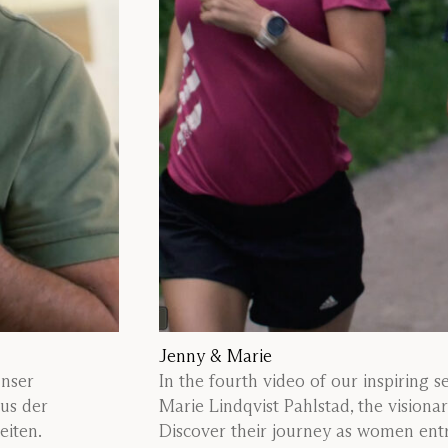
Jenny & Marie
unser
In the fourth video of our inspiring 
aus der
Marie Lindqvist Pahlstad, the visionar
eiten.
Discover their journey as women ent