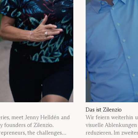
Das ist Zilenzio
series, meet Jenny Helldén and
Wir feiern weiterhin 
y founders of Zilenzio.
visuelle Ablenkungen
repreneurs, the challenges
reduzieren. Im zweiten