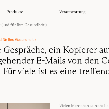
Produkte
Verantwortung
Alle Produkte
Nachhaltigkeit
Bodentrennwand
Unsere Garantie
 (und für Ihre Gesundheit!)
Tischtrennwand
Re-Zell
Wandabsorber
Nachhaltigkeitsbotschaft
Deckenabsorber
 für Ihre Gesundheit!)
Sitzmöbel
te Gespräche, ein Kopierer 
Pro
ngehender E-Mails von den 
Studio
 Für viele ist es eine treffe
Focus®
Vielen Menschen ist nicht b