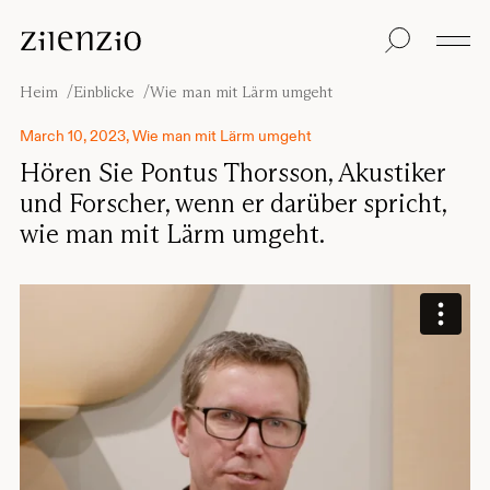
Skip to content
Einblicke
Alle Produkte
Nachhaltigkeit
Absorptionsrechner
Bodentrennwand
Unsere Garantie
Heim
Einblicke
Wie man mit Lärm umgeht
Tischtrennwand
Re-Zell
Wandabsorber
Nachhaltigkeitsbots
Unsere
March 10, 2023, Wie man mit Lärm umgeht
Deckenabsorber
Geschichte
Hören Sie Pontus Thorsson, Akustiker
Sitzmöbel
Klangumgebungen
und Forscher, wenn er darüber spricht,
Inspiration
wie man mit Lärm umgeht.
Projekte
Pro
Studio
Designer
Focus®