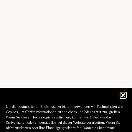
Um die bestmöglichen Erlebnisse zu bieten, verwenden wir Technologien wie
Cookies, um Geräteinformationen zu speichern und/oder darauf zuzugreifen.
Wenn Sie diesen Technologien zustimmen, können wir Daten wie das
Surfverhalten oder eindeutige IDs auf dieser Website verarbeiten. Wenn Sie
nicht zustimmen oder Ihre Einwilligung widerrufen, kann dies bestimmte