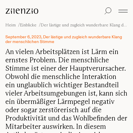
Skip to content
Einblicke
Alle Produkte
Nachhaltigkeit
Absorptionsrechner
Bodentrennwand
Unsere Garantie
Heim
Einblicke
Der lästige und zugleich wunderbare Klang der menschlichen Stimme
Tischtrennwand
Re-Zell
Wandabsorber
Nachhaltigkeitsbots
Unsere
September 6, 2023, Der lästige und zugleich wunderbare Klang
der menschlichen Stimme
Deckenabsorber
Geschichte
Sitzmöbel
Klangumgebungen
An vielen Arbeitsplätzen ist Lärm ein
Inspiration
ernstes Problem. Die menschliche
Projekte
Pro
Stimme ist einer der Hauptverursacher.
Studio
Obwohl die menschliche Interaktion
Designer
Focus®
ein unglaublich wichtiger Bestandteil
vieler Arbeitsumgebungen ist, kann sich
ein übermäßiger Lärmpegel negativ
oder sogar zerstörerisch auf die
Produktivität und das Wohlbefinden der
Mitarbeiter auswirken. In diesem