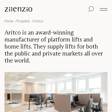
Skip to content
Einblicke
Alle Produkte
Nachhaltigkeit
Absorptionsrechner
Bodentrennwand
Unsere Garantie
Heim
Projekte
Aritco
Tischtrennwand
Re-Zell
Wandabsorber
Nachhaltigkeitsbots
Unsere
Aritco is an award-winning
Deckenabsorber
Geschichte
manufacturer of platform lifts and
Sitzmöbel
Klangumgebungen
home lifts. They supply lifts for both
Inspiration
the public and private markets all over
Projekte
Pro
Studio
the world.
Designer
Focus®