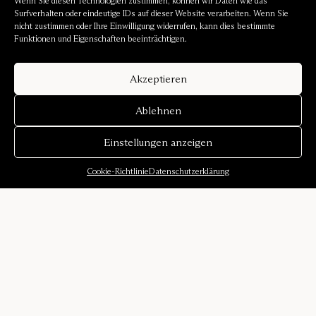
Wenn Sie diesen Technologien zustimmen, können wir Daten wie das
Surfverhalten oder eindeutige IDs auf dieser Website verarbeiten. Wenn Sie
nicht zustimmen oder Ihre Einwilligung widerrufen, kann dies bestimmte
Funktionen und Eigenschaften beeinträchtigen.
Akzeptieren
Ablehnen
Einstellungen anzeigen
Cookie-Richtlinie
Datenschutzerklärung
Über uns