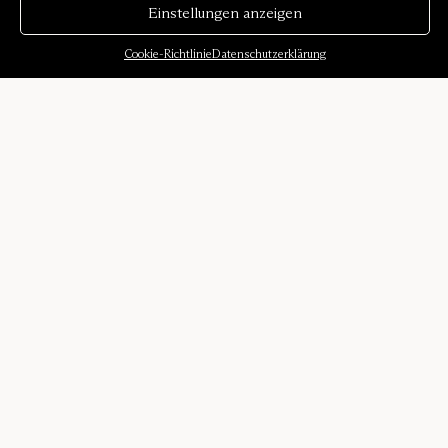
Einstellungen anzeigen
Cookie-Richtlinie
Datenschutzerklärung
Über uns
Unsere Geschichte
Klangumgebungen
Designer
Karriere
Presse
Dienstleistungen
Absorptionsrechner