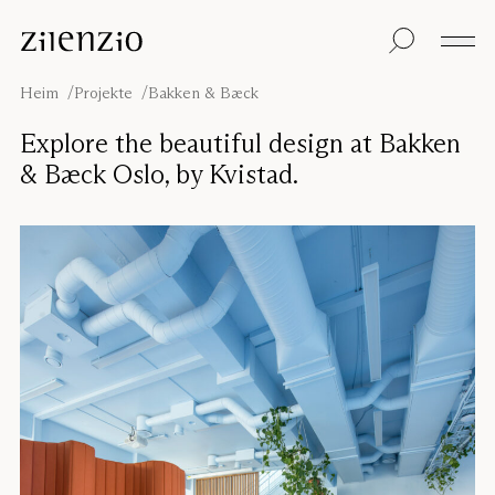
Skip to content
Einblicke
Alle Produkte
Nachhaltigkeit
Absorptionsrechner
Bodentrennwand
Unsere Garantie
Heim
Projekte
Bakken & Bæck
Tischtrennwand
Re-Zell
Wandabsorber
Nachhaltigkeitsbots
Unsere
Explore the beautiful design at Bakken
Deckenabsorber
Geschichte
& Bæck Oslo, by Kvistad.
Sitzmöbel
Klangumgebungen
Inspiration
Projekte
Pro
Studio
Designer
Focus®