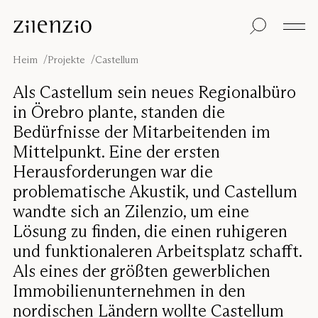
Skip to content
Einblicke
Alle Produkte
Nachhaltigkeit
Absorptionsrechner
Bodentrennwand
Unsere Garantie
Heim
Projekte
Castellum
Tischtrennwand
Re-Zell
Wandabsorber
Nachhaltigkeitsbots
Unsere
Als Castellum sein neues Regionalbüro
Deckenabsorber
Geschichte
in Örebro plante, standen die
Sitzmöbel
Klangumgebungen
Bedürfnisse der Mitarbeitenden im
Inspiration
Mittelpunkt. Eine der ersten
Projekte
Pro
Studio
Herausforderungen war die
Designer
problematische Akustik, und Castellum
Focus®
wandte sich an Zilenzio, um eine
Lösung zu finden, die einen ruhigeren
und funktionaleren Arbeitsplatz schafft.
Als eines der größten gewerblichen
Immobilienunternehmen in den
nordischen Ländern wollte Castellum