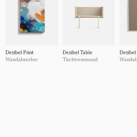
Dezibel Print
Dezibel Table
Dezibel
Wandabsorber
Tischtrennwand
Wandab