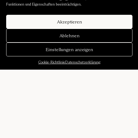
Funktionen und Eigenschaften beeinträchtigen.
Akzeptieren
Ablehnen
Einstellungen anzeigen
Cookie-Richtlinie
Datenschutzerklärung
Über uns
Unsere Geschichte
Klangumgebungen