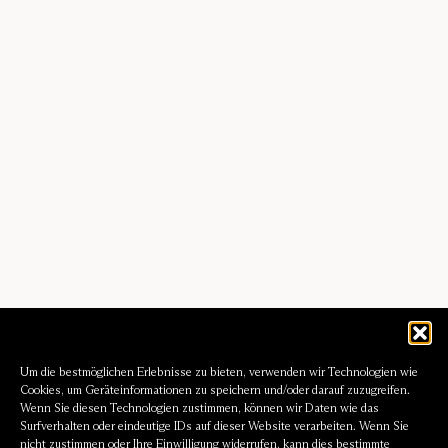
Um die bestmöglichen Erlebnisse zu bieten, verwenden wir Technologien wie
Cookies, um Geräteinformationen zu speichern und/oder darauf zuzugreifen.
Wenn Sie diesen Technologien zustimmen, können wir Daten wie das
Surfverhalten oder eindeutige IDs auf dieser Website verarbeiten. Wenn Sie
nicht zustimmen oder Ihre Einwilligung widerrufen, kann dies bestimmte