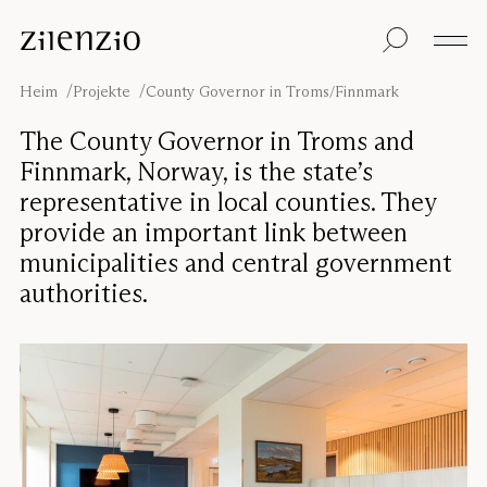
Skip to content
Einblicke
Alle Produkte
Nachhaltigkeit
Absorptionsrechner
Bodentrennwand
Unsere Garantie
Heim
Projekte
County Governor in Troms/Finnmark
Tischtrennwand
Re-Zell
Wandabsorber
Nachhaltigkeitsbots
Unsere
The County Governor in Troms and
Deckenabsorber
Geschichte
Finnmark, Norway, is the state’s
Sitzmöbel
Klangumgebungen
representative in local counties. They
Inspiration
provide an important link between
Projekte
Pro
Studio
municipalities and central government
Designer
authorities.
Focus®