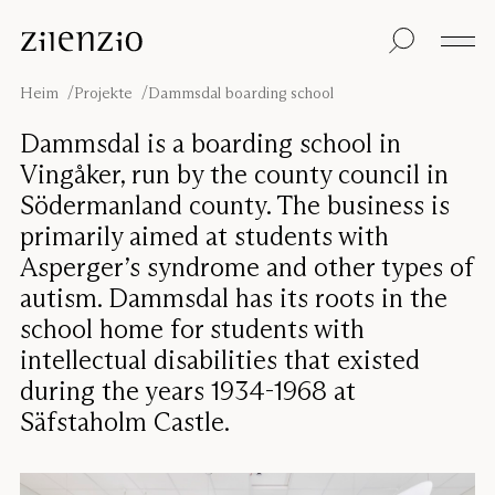
Skip to content
Einblicke
Alle Produkte
Nachhaltigkeit
Absorptionsrechner
Bodentrennwand
Unsere Garantie
Heim
Projekte
Dammsdal boarding school
Tischtrennwand
Re-Zell
Wandabsorber
Nachhaltigkeitsbots
Unsere
Dammsdal is a boarding school in
Deckenabsorber
Geschichte
Vingåker, run by the county council in
Sitzmöbel
Klangumgebungen
Södermanland county. The business is
Inspiration
primarily aimed at students with
Projekte
Pro
Studio
Asperger’s syndrome and other types of
Designer
autism. Dammsdal has its roots in the
Focus®
school home for students with
intellectual disabilities that existed
during the years 1934-1968 at
Säfstaholm Castle.