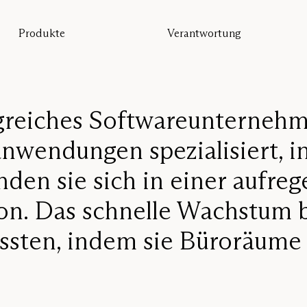
Produkte
Verantwortung
Alle Produkte
Nachhaltigkeit
Bodentrennwand
Unsere Garantie
Tischtrennwand
Re-Zell
Wandabsorber
Nachhaltigkeitsbotschaft
Deckenabsorber
olgreiches Softwareunterneh
Sitzmöbel
anwendungen spezialisiert, i
Pro
Studio
den sie sich in einer aufre
Focus®
on. Das schnelle Wachstum b
ussten, indem sie Büroräume