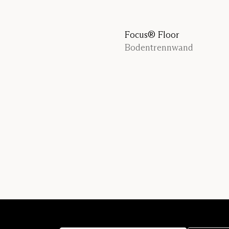
f
Focus® Floor
nwand mit Pflanzen
Bodentrennwand