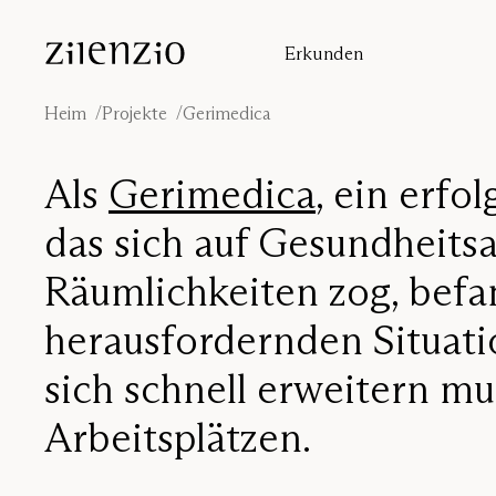
Skip to content
Erkunden
Einblicke
Absorptionsrechner
Heim
Projekte
Gerimedica
Unsere Geschichte
Klangumgebungen
Als
Gerimedica
, ein erf
Inspiration
Projekte
das sich auf Gesundheits
Designer
Räumlichkeiten zog, befan
herausfordernden Situati
sich schnell erweitern m
Arbeitsplätzen.