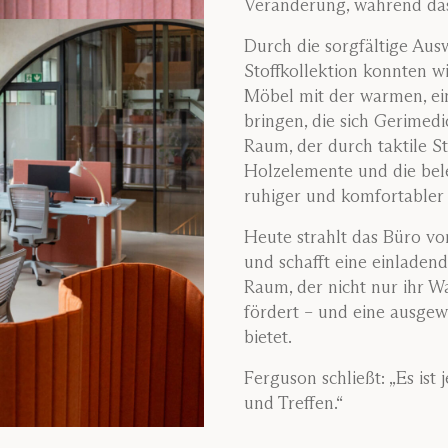
Veränderung, während da
Durch die sorgfältige Au
Stoffkollektion konnten w
Möbel mit der warmen, ei
bringen, die sich Gerimedi
Raum, der durch taktile S
Holzelemente und die bel
ruhiger und komfortabler 
Heute strahlt das Büro v
und schafft eine einladen
Raum, der nicht nur ihr W
fördert – und eine ausg
bietet.
Ferguson schließt: „Es ist
und Treffen.“