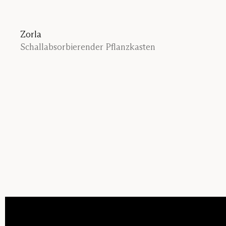
Zorla
Zorla Shel
Schallabsorbierender Pflanzkasten
Bodentren