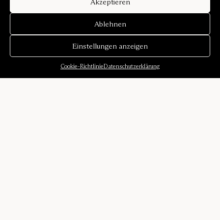
Akzeptieren
Ablehnen
Einstellungen anzeigen
Cookie-Richtlinie
Datenschutzerklärung
Über uns
Unsere Geschichte
Klangumgebungen
Designer
Karriere