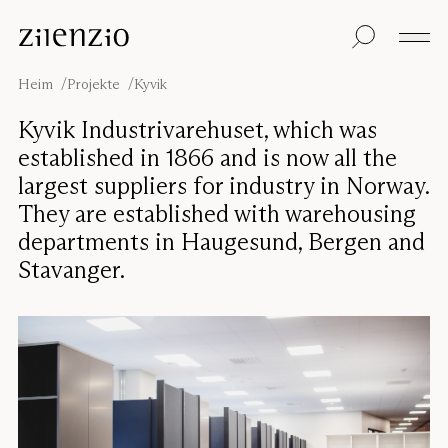
Skip to content
Einblicke
Alle Produkte
Nachhaltigkeit
Absorptionsrechner
Bodentrennwand
Unsere Garantie
Heim
Projekte
Kyvik
Tischtrennwand
Re-Zell
Wandabsorber
Nachhaltigkeitsbots
Unsere
Kyvik Industrivarehuset, which was
Deckenabsorber
Geschichte
established in 1866 and is now all the
Sitzmöbel
Klangumgebungen
largest suppliers for industry in Norway.
Inspiration
They are established with warehousing
Projekte
Pro
Studio
departments in Haugesund, Bergen and
Designer
Stavanger.
Focus®