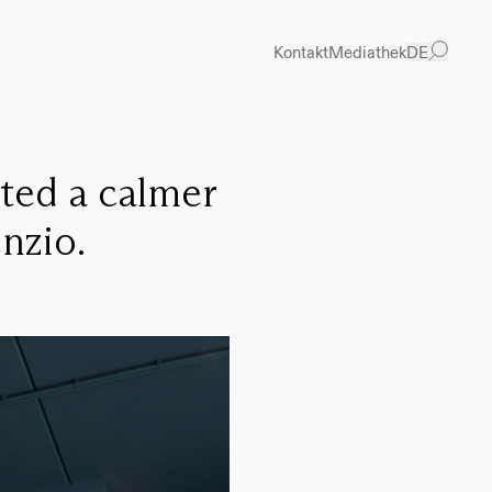
Kontakt
Mediathek
DE
ated a calmer
nzio.