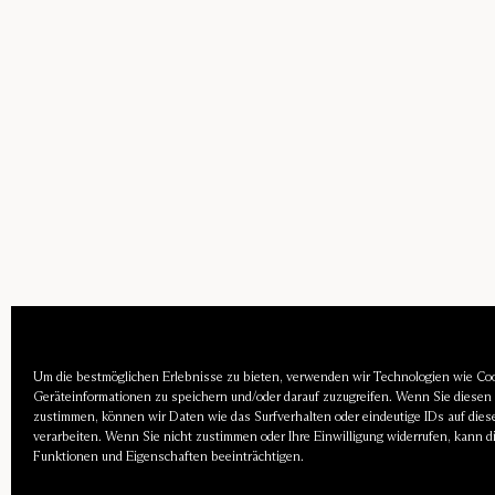
Um die bestmöglichen Erlebnisse zu bieten, verwenden wir Technologien wie Co
Geräteinformationen zu speichern und/oder darauf zuzugreifen. Wenn Sie diesen
zustimmen, können wir Daten wie das Surfverhalten oder eindeutige IDs auf dies
verarbeiten. Wenn Sie nicht zustimmen oder Ihre Einwilligung widerrufen, kann 
Funktionen und Eigenschaften beeinträchtigen.