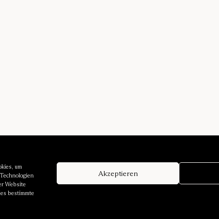
okies, um
Akzeptieren
 Technologien
er Website
dies bestimmte