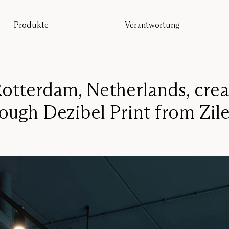
Produkte
Verantwortung
Alle Produkte
Nachhaltigkeit
Bodentrennwand
Unsere Garantie
Tischtrennwand
Re-Zell
Wandabsorber
Nachhaltigkeitsbotschaft
Deckenabsorber
Rotterdam, Netherlands, cre
Sitzmöbel
ough Dezibel Print from Zile
Pro
Studio
Focus®