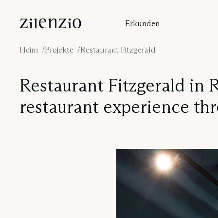
Skip to content
Erkunden
Einblicke
Absorptionsrechner
Heim
Projekte
Restaurant Fitzgerald
Unsere Geschichte
Klangumgebungen
Restaurant Fitzgerald in 
Inspiration
Projekte
restaurant experience thr
Designer