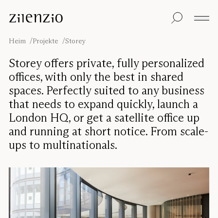
Skip to content
Einblicke
Alle Produkte
Nachhaltigkeit
Absorptionsrechner
Bodentrennwand
Unsere Garantie
Heim
Projekte
Storey
Tischtrennwand
Re-Zell
Wandabsorber
Nachhaltigkeitsbots
Unsere
Storey offers private, fully personalized
Deckenabsorber
Geschichte
offices, with only the best in shared
Sitzmöbel
Klangumgebungen
spaces. Perfectly suited to any business
Inspiration
that needs to expand quickly, launch a
Projekte
Pro
Studio
London HQ, or get a satellite office up
Designer
and running at short notice. From scale-
Focus®
ups to multinationals.