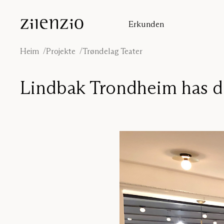
Skip to content
Erkunden
Einblicke
Absorptionsrechner
Heim
Projekte
Trøndelag Teater
Unsere Geschichte
Klangumgebungen
Lindbak Trondheim has del
Inspiration
Projekte
Designer