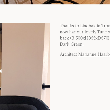
Thanks to Lindbak in Tro
now has our lovely Tune s
back (B1500xH865xD670) 
Dark Green.
Architect
Marianne Haarber