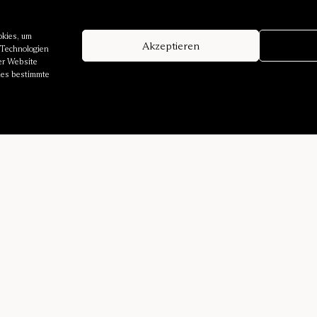
okies, um
Akzeptieren
 Technologien
er Website
dies bestimmte
Über uns
Dienstleistungen
Unsere Geschichte
Absorptionsrechner
Klangumgebungen
Beratung
Designer
Karriere