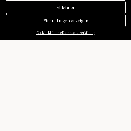
Ablehnen
Einstellungen anzeigen
Cookie-Richtlinie
Datenschutzerklärung
Über uns
Unsere Geschichte
Klangumgebungen
Designer
Karriere
Presse