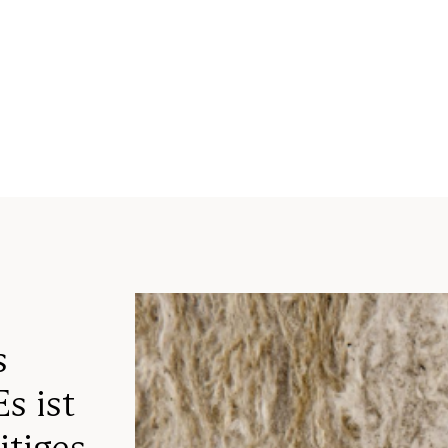
s
s ist
itiges