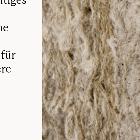
ne
 für
ere