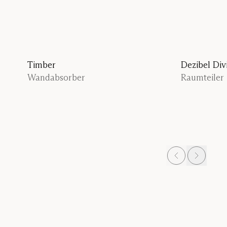
Prev
Next
Timber
Dezibel Div
Wandabsorber
Raumteiler