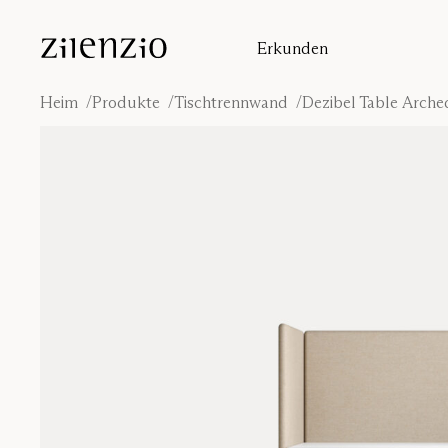
Skip to content
Erkunden
Einblicke
Absorptionsrechner
Heim
Produkte
Tischtrennwand
Dezibel Table Arche
Unsere Geschichte
Klangumgebungen
Inspiration
Projekte
Designer