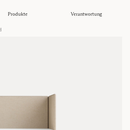
Produkte
Verantwortung
Alle Produkte
Nachhaltigkeit
Bodentrennwand
Unsere Garantie
d
Tischtrennwand
Re-Zell
Wandabsorber
Nachhaltigkeitsbotschaft
Deckenabsorber
Sitzmöbel
Pro
Studio
Focus®