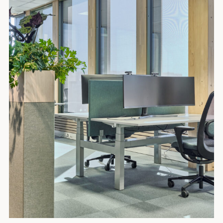
Optima Table
Hikari Wall
Tischtrennwand
Wandabsorbe
Optima Duo in ausgewählten Projekten