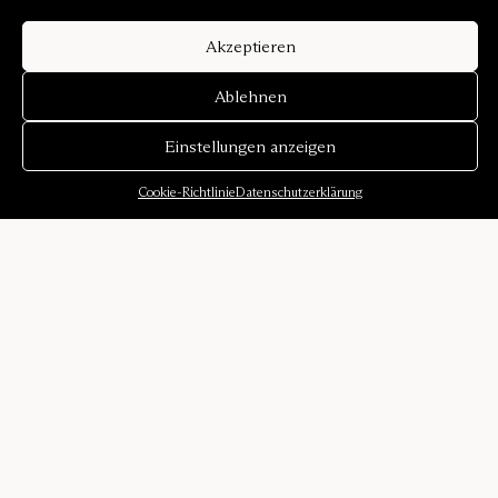
Akzeptieren
Ablehnen
Einstellungen anzeigen
Cookie-Richtlinie
Datenschutzerklärung
Über uns
Unsere Geschichte
Klangumgebungen
Designer