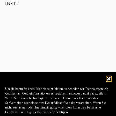
Um die bestmöglichen Erlebnisse zu bieten, verwenden wir Technologien wie
Cookies, um Geräteinformationen zu speichern und/oder darauf zuzugreifen.
Wenn Sie diesen Technologien zustimmen, können wir Daten wie das
Surfverhalten oder eindeutige IDs auf dieser Website verarbeiten. Wenn Sie
nicht zustimmen oder Ihre Einwilligung widerrufen, kann dies bestimmte
LNETT
Funktionen und Eigenschaften beeinträchtigen.