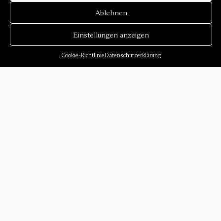
Ablehnen
Einstellungen anzeigen
Cookie-Richtlinie
Datenschutzerklärung
Über uns
Unsere Geschichte
Klangumgebungen
Designer
Karriere
Presse