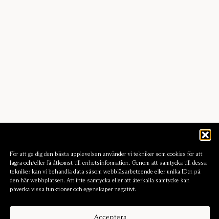
För att ge dig den bästa upplevelsen använder vi tekniker som cookies för att
lagra och/eller få åtkomst till enhetsinformation. Genom att samtycka till dessa
tekniker kan vi behandla data såsom webbläsarbeteende eller unika ID:n på
den här webbplatsen. Att inte samtycka eller att återkalla samtycke kan
påverka vissa funktioner och egenskaper negativt.
Acceptera