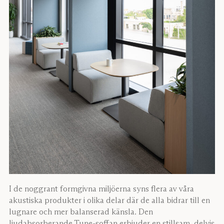
I de noggrant formgivna miljöerna syns flera av våra
akustiska produkter i olika delar där de alla bidrar till en
lugnare och mer balanserad känsla. Den
ljudabsorberande Tune-soffan erbjuder en stillsam, delvis