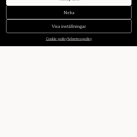
Neka
Visa inställningar
Cookie-policy
Sekretesspolicy
Om oss
Om oss
Ljudmiljöer
Historia
Formgivare
Karriär