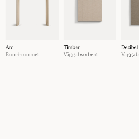
Arc
Timber
Dezibel
Rum-i-rummet
Väggabsorbent
Väggab