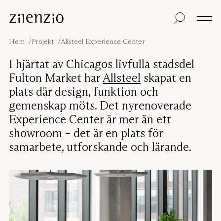
Skip to content
Insikter
Alla produkter
Hållbarhet
Ljudberäknaren
Golvskärmar
Vår garanti
Hem
Projekt
Allsteel Experience Center
Bordsskärmar
Re-Zell
Väggabsorbenter
Hållbarhetsmeddel
Om oss
I hjärtat av Chicagos livfulla stadsdel
Takabsorbenter
Ljudmiljöer
Fulton Market har
Allsteel
skapat en
Sittmöbler
Inspiration
plats där design, funktion och
Projekt
gemenskap möts. Det nyrenoverade
Pro
Studio
Formgivare
Experience Center är mer än ett
showroom – det är en plats för
Focus®
samarbete, utforskande och lärande.