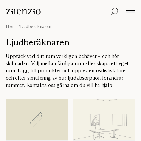
Skip to content
Insikter
Alla produkter
Hållbarhet
Ljudberäknaren
Golvskärmar
Vår garanti
Hem
Ljudberäknaren
Bordsskärmar
Re-Zell
Väggabsorbenter
Hållbarhetsmeddel
Om oss
Ljudberäknaren
Takabsorbenter
Ljudmiljöer
Sittmöbler
Inspiration
Upptäck vad ditt rum verkligen behöver – och hör
Projekt
skillnaden. Välj mellan färdiga rum eller skapa ett eget
Pro
rum. Lägg till produkter och upplev en realistisk före-
Studio
Formgivare
och efter-simulering av hur ljudabsorption förändrar
rummet. Kontakta oss gärna om du vill ha hjälp.
Focus®