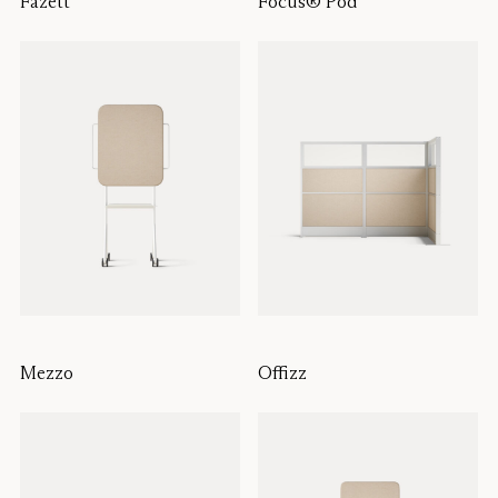
Fazett
Focus® Pod
Mezzo
Offizz