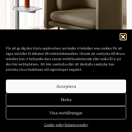
För att ge dig den bästa upplevelsen använder vi tekniker som cookies för att
lagra och/eller få åtkomst till enhetsinformation. Genom att samtycka till dessa
tekniker kan vi behandla data såsom webbläsarbeteende eller unika ID:n på
den här webbplatsen. Att inte samtycka eller att återkalla samtycke kan
påverka vissa funktioner och egenskaper negativt.
Söker du hållbara och
Acceptera
miljövänliga ljudabsorbenter?
Neka
Hos Zilenzio erbjuder vi ljudabsorbenter som både är
Visa inställningar
hållbara och miljövänliga, perfekt för dig som vill
förbättra ljudmiljön utan att belasta miljön. Våra
Cookie-policy
Sekretesspolicy
produkter tillverkas av stenull, ett återvinningsbart och