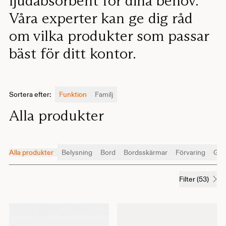
ljudabsorbent för dina behov.
Våra experter kan ge dig råd
om vilka produkter som passar
bäst för ditt kontor.
Sortera efter
:
Funktion
Familj
Alla produkter
Alla produkter
Belysning
Bord
Bordsskärmar
Förvaring
Gol
Filter
(
53
)