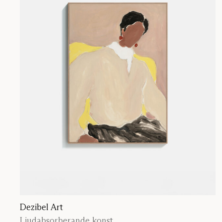
Dezibel Art
Ljudabsorberande konst