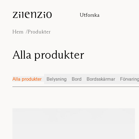
Skip to content
Utforska
Insikter
Ljudberäknaren
Hem
Produkter
Om oss
Ljudmiljöer
Alla produkter
Inspiration
Projekt
Formgivare
Alla produkter
Belysning
Bord
Bordsskärmar
Förvarin