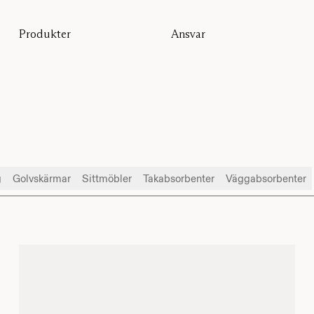
Produkter
Ansvar
Alla produkter
Hållbarhet
Golvskärmar
Vår garanti
Bordsskärmar
Re-Zell
Väggabsorbenter
Hållbarhetsmeddelande
Takabsorbenter
Sittmöbler
Pro
Studio
g
Golvskärmar
Sittmöbler
Takabsorbenter
Väggabsorbenter
Focus®