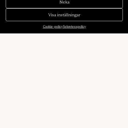
Neka
Visa inställningar
Cookie-policy
Sekretesspolicy
Om oss
Om oss
Ljudmiljöer
Historia
Formgivare
Karriär
Press