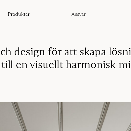
Produkter
Ansvar
Alla produkter
Hållbarhet
Golvskärmar
Vår garanti
Bordsskärmar
Re-Zell
Väggabsorbenter
Hållbarhetsmeddelande
Takabsorbenter
ch design för att skapa lösn
Sittmöbler
till en visuellt harmonisk mil
Pro
Studio
Focus®