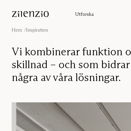
Skip to content
Utforska
Insikter
Ljudberäknaren
Hem
Inspiration
Om oss
Ljudmiljöer
Vi kombinerar funktion o
Inspiration
Projekt
skillnad – och som bidrar 
Formgivare
några av våra lösningar.