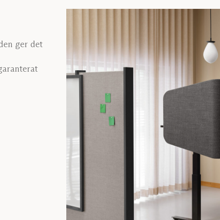
den ger det
garanterat