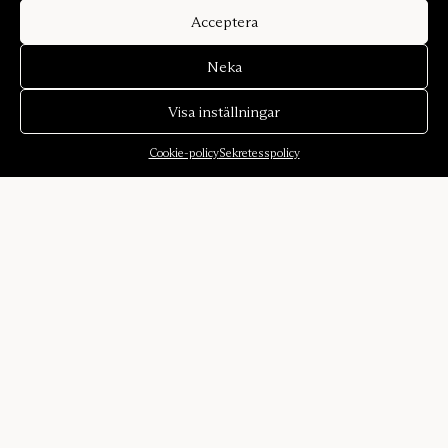
Acceptera
Neka
Visa inställningar
Cookie-policy
Sekretesspolicy
Om oss
Om oss
Ljudmiljöer
Historia