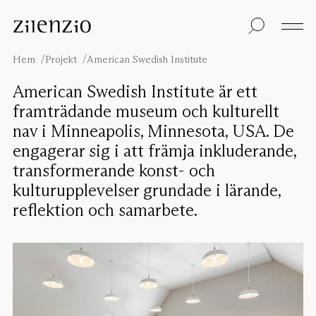
Skip to content
Insikter
Alla produkter
Hållbarhet
Ljudberäknaren
Golvskärmar
Vår garanti
Hem
Projekt
American Swedish Institute
Bordsskärmar
Re-Zell
Väggabsorbenter
Hållbarhetsmeddel
Om oss
American Swedish Institute är ett
Takabsorbenter
Ljudmiljöer
framträdande museum och kulturellt
Sittmöbler
Inspiration
nav i Minneapolis, Minnesota, USA. De
Projekt
engagerar sig i att främja inkluderande,
Pro
Studio
Formgivare
transformerande konst- och
kulturupplevelser grundade i lärande,
Focus®
reflektion och samarbete.