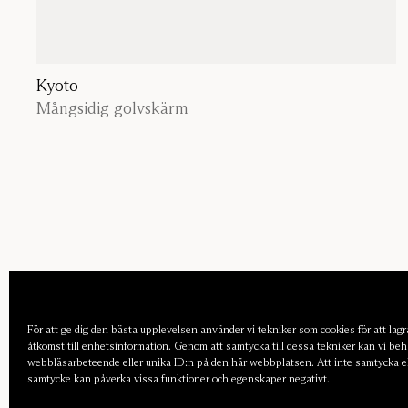
Kyoto
Mångsidig golvskärm
För att ge dig den bästa upplevelsen använder vi tekniker som cookies för att lagra
åtkomst till enhetsinformation. Genom att samtycka till dessa tekniker kan vi be
webbläsarbeteende eller unika ID:n på den här webbplatsen. Att inte samtycka ell
samtycke kan påverka vissa funktioner och egenskaper negativt.