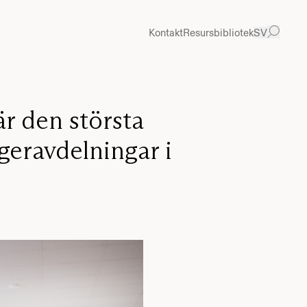
Kontakt
Resursbibliotek
SV
r den största
geravdelningar i