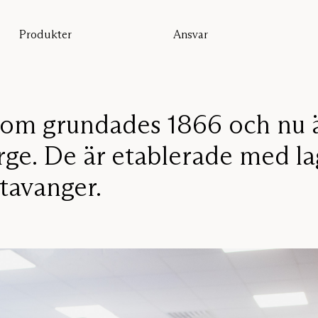
Produkter
Ansvar
Alla produkter
Hållbarhet
Golvskärmar
Vår garanti
Bordsskärmar
Re-Zell
Väggabsorbenter
Hållbarhetsmeddelande
Takabsorbenter
 som grundades 1866 och nu ä
Sittmöbler
rge. De är etablerade med la
Pro
Studio
tavanger.
Focus®