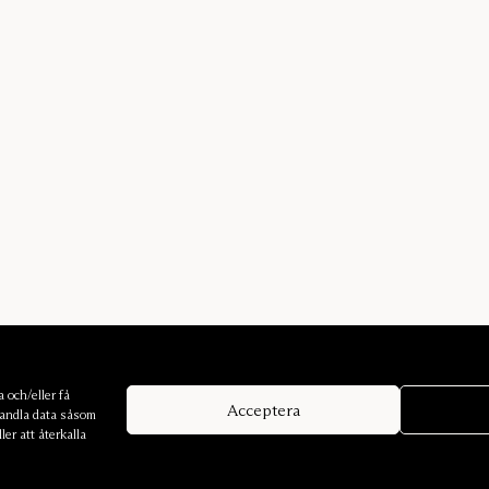
 och/eller få
Acceptera
handla data såsom
er att återkalla