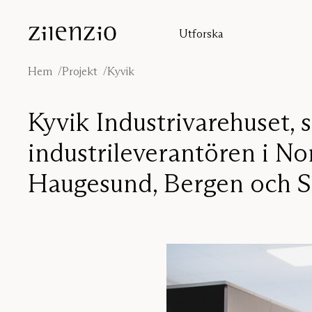
Skip to content
Utforska
Insikter
Ljudberäknaren
Hem
Projekt
Kyvik
Om oss
Ljudmiljöer
Kyvik Industrivarehuset,
Inspiration
Projekt
industrileverantören i No
Formgivare
Haugesund, Bergen och S