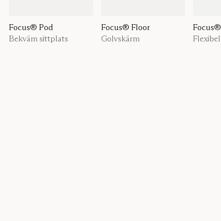
Focus® Pod
Focus® Floor
Focus®
Bekväm sittplats
Golvskärm
Flexibe