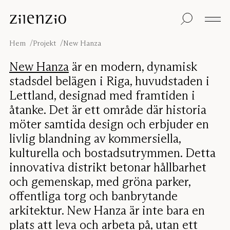
Skip to content
Insikter
Alla produkter
Hållbarhet
Ljudberäknaren
Golvskärmar
Vår garanti
Hem
Projekt
New Hanza
Bordsskärmar
Re-Zell
Väggabsorbenter
Hållbarhetsmeddel
Om oss
New Hanza
är en modern, dynamisk
Takabsorbenter
Ljudmiljöer
stadsdel belägen i Riga, huvudstaden i
Sittmöbler
Inspiration
Lettland, designad med framtiden i
Projekt
åtanke. Det är ett område där historia
Pro
Studio
Formgivare
möter samtida design och erbjuder en
livlig blandning av kommersiella,
Focus®
kulturella och bostadsutrymmen. Detta
innovativa distrikt betonar hållbarhet
och gemenskap, med gröna parker,
offentliga torg och banbrytande
arkitektur. New Hanza är inte bara en
plats att leva och arbeta på, utan ett