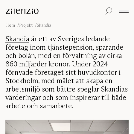
Skip to content
Insikter
Alla produkter
Hållbarhet
Ljudberäknaren
Golvskärmar
Vår garanti
Hem
Projekt
Skandia
Bordsskärmar
Re-Zell
Väggabsorbenter
Hållbarhetsmeddel
Om oss
Skandia
är ett av Sveriges ledande
Takabsorbenter
Ljudmiljöer
företag inom tjänstepension, sparande
Sittmöbler
Inspiration
och bolån, med en förvaltning av cirka
Projekt
860 miljarder kronor. Under 2024
Pro
Studio
Formgivare
förnyade företaget sitt huvudkontor i
Stockholm, med målet att skapa en
Focus®
arbetsmiljö som bättre speglar Skandias
värderingar och som inspirerar till både
arbete och samarbete.