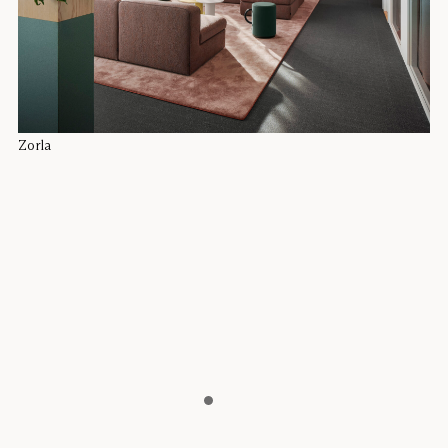
De
Zorla