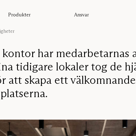
Produkter
Ansvar
Alla produkter
Hållbarhet
Golvskärmar
Vår garanti
igheter
Bordsskärmar
Re-Zell
Väggabsorbenter
Hållbarhetsmeddelande
Takabsorbenter
 kontor har medarbetarnas ar
Sittmöbler
sina tidigare lokaler tog de h
Pro
Studio
r att skapa ett välkomnand
Focus®
splatserna.