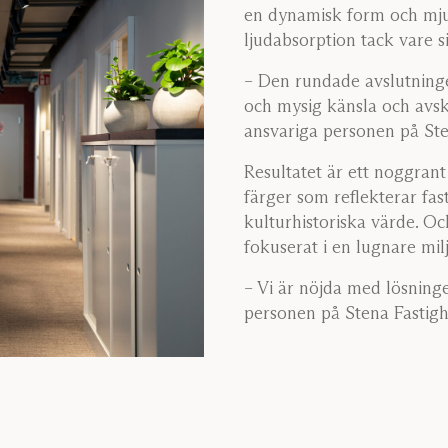
en dynamisk form och mju
ljudabsorption tack vare si
– Den rundade avslutnin
och mysig känsla och avsk
ansvariga personen på Ste
Resultatet är ett noggran
färger som reflekterar fa
kulturhistoriska värde. O
fokuserat i en lugnare milj
– Vi är nöjda med lösning
personen på Stena Fastigh