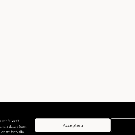
 och/eller få
Acceptera
handla data såsom
er att återkalla