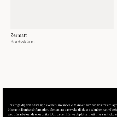
Zermatt
Bordsskärm
För att ge dig den bästa upplevelsen använder vi tekniker som cookies för att lagra
åtkomst till enhetsinformation. Genom att samtycka till dessa tekniker kan vi be
webbläsarbeteende eller unika ID:n på den här webbplatsen. Att inte samtycka ell