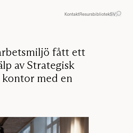
Kontakt
Resursbibliotek
SV
betsmiljö fått ett
jälp av Strategisk
e kontor med en