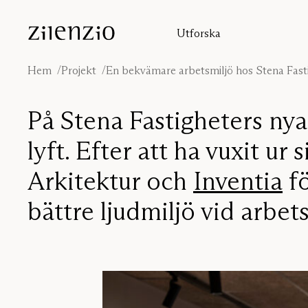
Skip to content
Utforska
Insikter
Ljudberäknaren
Hem
Projekt
En bekvämare arbetsmiljö hos Stena Fast
Om oss
Ljudmiljöer
På Stena Fastigheters nya
Inspiration
Projekt
lyft. Efter att ha vuxit ur 
Formgivare
Arkitektur och
Inventia
fö
bättre ljudmiljö vid arbet