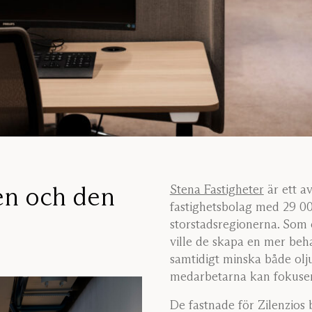
en och den
Stena Fastigheter
är ett av
fastighetsbolag med 29 00
storstadsregionerna. Som 
ville de skapa en mer beh
samtidigt minska både olju
medarbetarna kan fokusera
De fastnade för Zilenzio