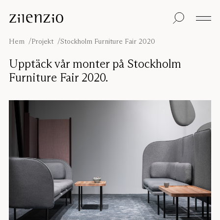
Skip to content
Insikter
Alla produkter
Hållbarhet
Ljudberäknaren
Golvskärmar
Vår garanti
Hem
Projekt
Stockholm Furniture Fair 2020
Bordsskärmar
Re-Zell
Väggabsorbenter
Hållbarhetsmeddel
Om oss
Upptäck vår monter på Stockholm
Takabsorbenter
Ljudmiljöer
Furniture Fair 2020.
Sittmöbler
Inspiration
Projekt
Pro
Studio
Formgivare
Focus®