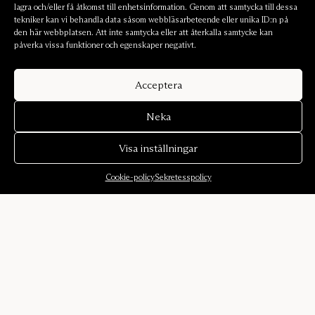
lagra och/eller få åtkomst till enhetsinformation. Genom att samtycka till dessa
tekniker kan vi behandla data såsom webbläsarbeteende eller unika ID:n på
den här webbplatsen. Att inte samtycka eller att återkalla samtycke kan
påverka vissa funktioner och egenskaper negativt.
Acceptera
Neka
Visa inställningar
Cookie-policy
Sekretesspolicy
Om oss