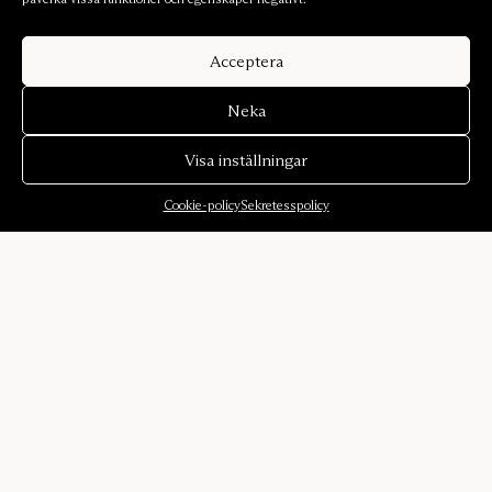
Acceptera
Neka
Visa inställningar
Cookie-policy
Sekretesspolicy
Om oss
Om oss
Ljudmiljöer