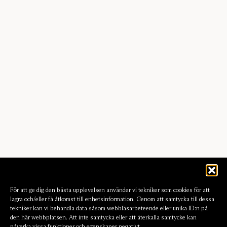
För att ge dig den bästa upplevelsen använder vi tekniker som cookies för att
lagra och/eller få åtkomst till enhetsinformation. Genom att samtycka till dessa
tekniker kan vi behandla data såsom webbläsarbeteende eller unika ID:n på
den här webbplatsen. Att inte samtycka eller att återkalla samtycke kan
påverka vissa funktioner och egenskaper negativt.