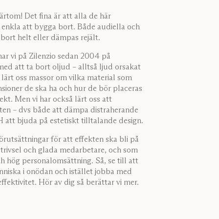
ärtom! Det fina är att alla de här
r enkla att bygga bort. Både audiella och
bort helt eller dämpas rejält.
ar vi på Zilenzio sedan 2004 på
d att ta bort oljud – alltså ljud orsakat
r lärt oss massor om vilka material som
ensioner de ska ha och hur de bör placeras
ekt. Men vi har också lärt oss att
kten – dvs både att dämpa distraherande
att bjuda på estetiskt tilltalande design.
rutsättningar för att effekten ska bli på
r trivsel och glada medarbetare, och som
h hög personalomsättning. Så, se till att
nniska i onödan och istället jobba med
fektivitet. Hör av dig så berättar vi mer.