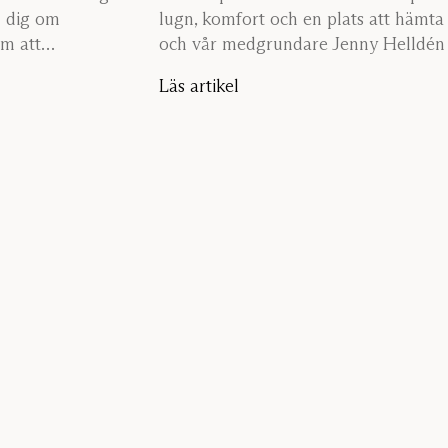
d dig om
lugn, komfort och en plats att hämta
om att
och vår medgrundare Jenny Helldén 
denna nya plats för samtal och geme
Läs artikel