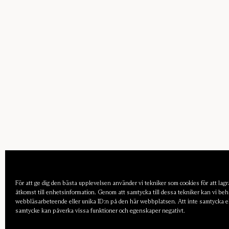
För att ge dig den bästa upplevelsen använder vi tekniker som cookies för att lagra
åtkomst till enhetsinformation. Genom att samtycka till dessa tekniker kan vi be
webbläsarbeteende eller unika ID:n på den här webbplatsen. Att inte samtycka ell
samtycke kan påverka vissa funktioner och egenskaper negativt.