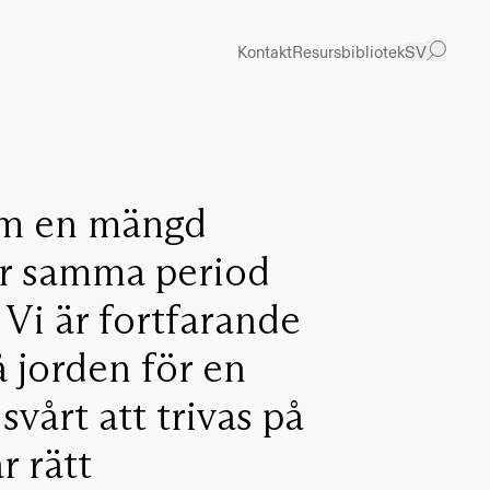
Kontakt
Resursbibliotek
SV
nom en mängd
er samma period
. Vi är fortfarande
 jorden för en
vårt att trivas på
r rätt