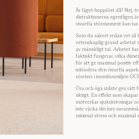
Är läget hopplöst då? Nej, tv
distraktionerna egentligen ä
visuella störmoment kan tas 
Som du säkert redan vet så h
vetenskaplig grund arbetat me
av mänskligt tal. Arbetet ha
faktiskt fungerar, vilka dim
för att ge maximal positiv eff
inkludera den visuella aspe
rörelser i inomhusmiljön OCH 
Öra och öga måste ges rätt fö
riktigt. En effekt som skapa
motverkar sjukskrivningar oc
inte väcka din inre savannmä
minimal stress och maximal ef