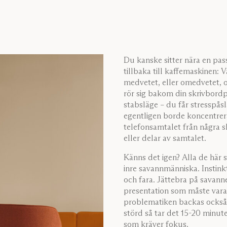
Du kanske sitter nära en pas
tillbaka till kaffemaskinen: V
medvetet, eller omedvetet, o
rör sig bakom din skrivbordp
stabsläge – du får stresspåsl
egentligen borde koncentrera
telefonsamtalet från några s
eller delar av samtalet.
Känns det igen? Alla de här s
inre savannmänniska. Instink
och fara. Jättebra på savan
presentation som måste vara
problematiken backas också u
störd så tar det 15-20 minute
som kräver fokus.