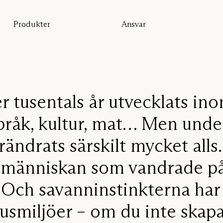
Produkter
Ansvar
Alla produkter
Hållbarhet
Golvskärmar
Vår garanti
Bordsskärmar
Re-Zell
Väggabsorbenter
Hållbarhetsmeddelande
Takabsorbenter
Sittmöbler
r tusentals år utvecklats i
Pro
språk, kultur, mat… Men und
Studio
rändrats särskilt mycket alls
Focus®
nmänniskan som vandrade på
 Och savanninstinkterna har s
smiljöer – om du inte skapa