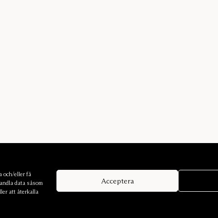
 och/eller få
Acceptera
handla data såsom
er att återkalla