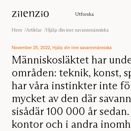
Skip to content
Utforska
Insikter
Ljudberäknaren
Hem
Artiklar
Hjälp din inre savannmänniska
Om oss
Ljudmiljöer
November 25, 2022, Hjälp din inre savannmänniska
Inspiration
Människosläktet har unde
Projekt
områden: teknik, konst, 
Formgivare
har våra instinkter inte fö
mycket av den där savan
sisådär 100 000 år sedan.
kontor och i andra inomhu