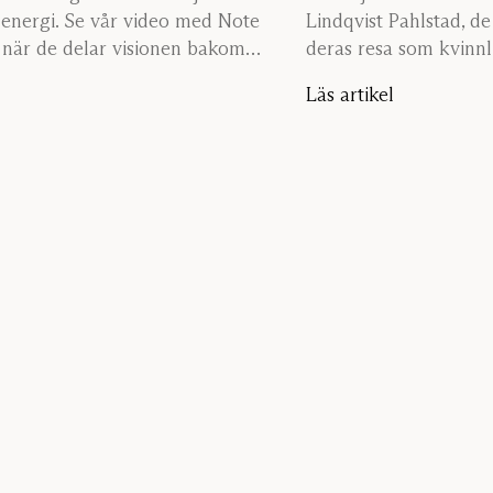
 energi. Se vår video med Note
Lindqvist Pahlstad, d
när de delar visionen bakom
deras resa som kvinn
nskap.
lärdomarna de samlat 
Läs artikel
dig till djärva idéer, 
meningsfullt.