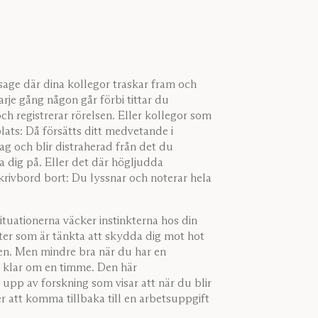
sage där dina kollegor traskar fram och
arje gång någon går förbi tittar du
ch registrerar rörelsen. Eller kollegor som
lats: Då försätts ditt medvetande i
ag och blir distraherad från det du
 dig på. Eller det där högljudda
krivbord bort: Du lyssnar och noterar hela
ituationerna väcker instinkterna hos din
ter som är tänkta att skydda dig mot hot
nen. Men mindre bra när du har en
 klar om en timme. Den här
pp av forskning som visar att när du blir
r att komma tillbaka till en arbetsuppgift