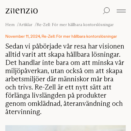
Skip to content
Insikter
Alla produkter
Hållbarhet
Ljudberäknaren
Golvskärmar
Vår garanti
Hem
Artiklar
Re-Zell: För mer hållbara kontorslösningar
Bordsskärmar
Re-Zell
Väggabsorbenter
Hållbarhetsmeddel
Om oss
November 11, 2024, Re-Zell: För mer hållbara kontorslösningar
Takabsorbenter
Ljudmiljöer
Sedan vi påbörjade vår resa har visionen
Sittmöbler
Inspiration
alltid varit att skapa hållbara lösningar.
Projekt
Det handlar inte bara om att minska vår
Pro
Studio
Formgivare
miljöpåverkan, utan också om att skapa
arbetsmiljöer där människor mår bra
Focus®
och trivs. Re-Zell är ett nytt sätt att
förlänga livslängden på produkter
genom omklädnad, återanvändning och
återvinning.