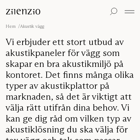
Skip to content
Insikter
Alla produkter
Hållbarhet
Ljudberäknaren
Golvskärmar
Vår garanti
Hem
Akustik vägg
Bordsskärmar
Re-Zell
Väggabsorbenter
Hållbarhetsmeddel
Om oss
Vi erbjuder ett stort utbud av
Takabsorbenter
Ljudmiljöer
akustikpaneler för vägg som
Sittmöbler
Inspiration
Projekt
skapar en bra akustikmiljö på
Pro
kontoret. Det finns många olika
Studio
Formgivare
typer av akustikplattor på
Focus®
marknaden, så det är viktigt att
välja rätt utifrån dina behov. Vi
kan ge dig råd om vilken typ av
akustiklösning du ska välja för