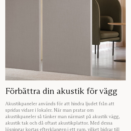
Förbättra din akustik för vägg
Akustikpaneler används för att hindra ljudet från att
spridas vidare i lokaler. När man pratar om
akustikpaneler så tänker man närmast på akustik vägg,
akustik tak och då oftast akustikplattor. Med dessa
lösningar kortas efterklangen i ett rum, vilket bidrar till