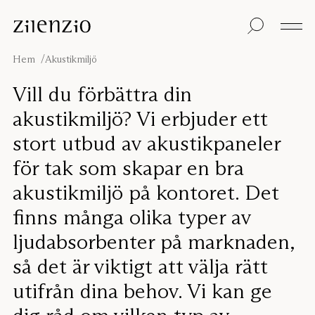
Skip to content
Insikter
Alla produkter
Hållbarhet
Ljudberäknaren
Golvskärmar
Vår garanti
Hem
Akustikmiljö
Bordsskärmar
Re-Zell
Väggabsorbenter
Hållbarhetsmeddel
Om oss
Vill du förbättra din
Takabsorbenter
Ljudmiljöer
akustikmiljö? Vi erbjuder ett
Sittmöbler
Inspiration
Projekt
stort utbud av akustikpaneler
Pro
för tak som skapar en bra
Studio
Formgivare
akustikmiljö på kontoret. Det
Focus®
finns många olika typer av
ljudabsorbenter på marknaden,
så det är viktigt att välja rätt
utifrån dina behov. Vi kan ge