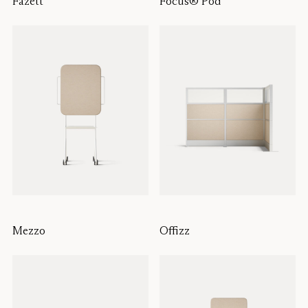
Fazett
Focus® Pod
Mezzo
Offizz