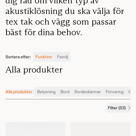
dig råd om vilken typ av
akustiklösning du ska välja för
tex tak och vägg som passar
bäst för dina behov.
Sortera efter
:
Funktion
Familj
Alla produkter
Alla produkter
Belysning
Bord
Bordsskärmar
Förvaring
Gol
Filter
(
53
)